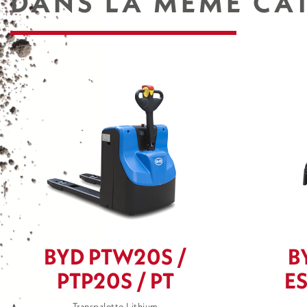
DANS LA MÊME CAT
BYD PTW20S /
B
PTP20S / PT
ES
Transpalette Lithium