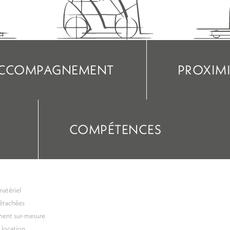
CCOMPAGNEMENT
PROXIMI
COMPÉTENCES
matériel
étachées
ment sur-mesure
 location