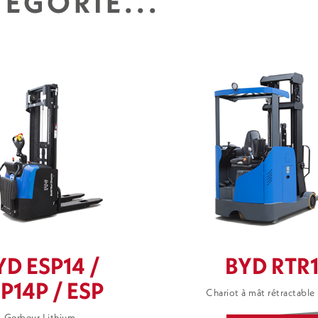
ÉGORIE...
YD ESP14 /
BYD RTR
P14P / ESP
Chariot à mât rétractable
Gerbeur Lithium