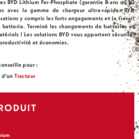
ies BYD Lithium Fer-Phosphate (garantie 8 ans ou 10
es avec la gamme de chargeur ultra-rapide. BYD
cations y compris les forts engagements et le travail
 batterie. Terminé les changements de batteries et
tériels ! Les solutions BYD vous apportent sécurité,
productivité et économies.
nseille pour :
n d'un
Tracteur
PRODUIT
thium