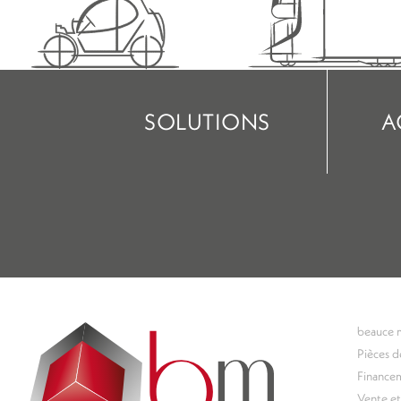
SOLUTIONS
A
beauce 
Pièces d
Finance
Vente et